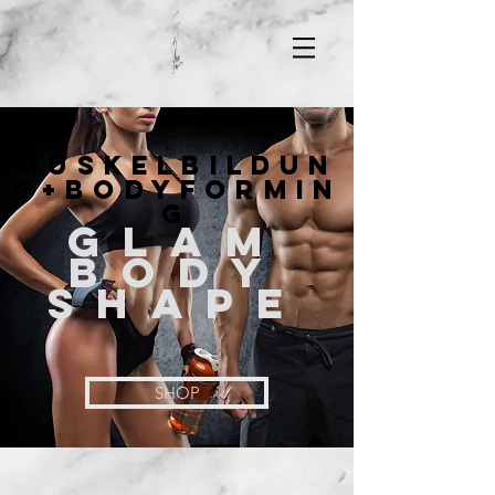
MUSKELBILDUN
G+BODYFORMIN
G
GLAM
BODY
SHAPE
SHOP