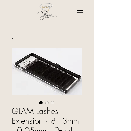
GLAM Lashes
Extension · 8-13mm
· 0.05mm · D-curl ·