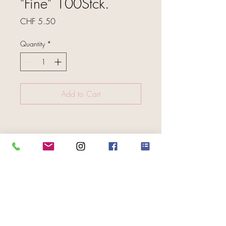
"Fine" 100Stck.
Price
CHF 5.50
Quantity
*
Add to Cart
FOLGE UNS