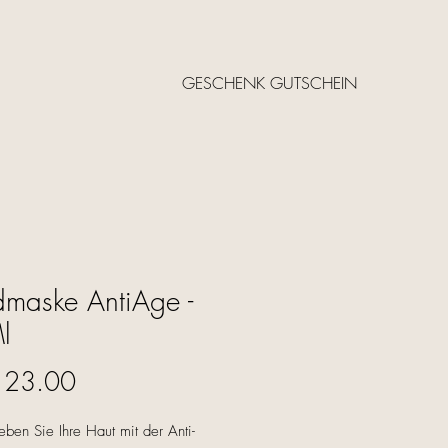
GESCHENK GUTSCHEIN
maske AntiAge -
l
Price
 23.00
eben Sie Ihre Haut mit der Anti-