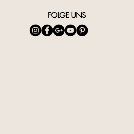
Die Abbi
FOLGE UNS
Richtwer
der Verp
IT
| Rivit
AntiAge,
oro micr
rughe e l
per un a
profondi
radiosa.
Applicar
per 30 m
anche co
ripetere 
EN
| Rev
Gold Mas