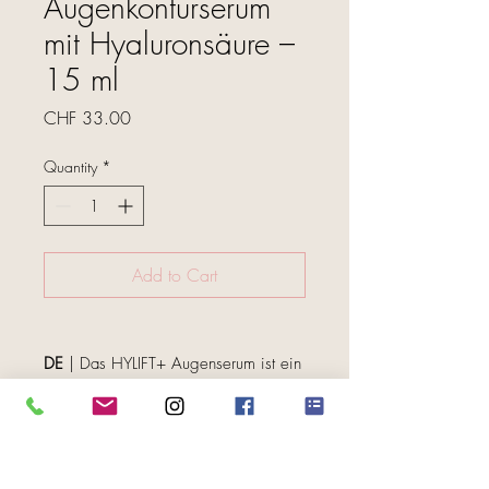
Augenkonturserum
mit Hyaluronsäure –
15 ml
Price
CHF 33.00
Quantity
*
Add to Cart
DE
| Das HYLIFT+ Augenserum ist ein
wertvoller Verbündeter in der täglichen
Schönheitsroutine, um sichtbare
Zeichen der Hautalterung zu
FOLGE UNS
bekämpfen. Seine fortschrittliche