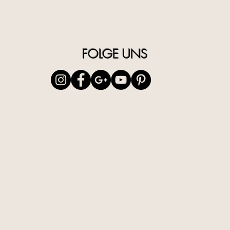
GLAM Las
den Län
14 und 
FOLGE UNS