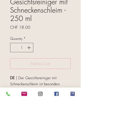
Gesichtsreiniger mit
Schneckenschleim -
250 ml
Price
CHF 18.00
Quantity
*
Add to Cart
DE
| Der Gesichtsreiniger mit
Schneckenschleim ist besonders
geeignet für Menschen mit trockener
und empfindlicher Haut.
Schneckenschleim wirkt auf die
FOLGE UNS
Gesichtshaut, ohne die natürlichen