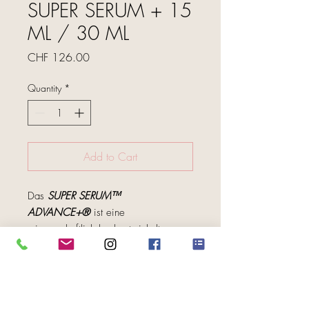
SUPER SERUM + 15
ML / 30 ML
Price
CHF 126.00
Quantity
*
Add to Cart
Das
SUPER SERUM™
ADVANCE+®
ist eine
wissenschaftlich hochentwickelte,
klinisch erprobte Formel, die erstmals
eine
15-prozentige
FOLGE UNS
Konzentration
unserer
zukunftsweisenden
Ascorbinsäure