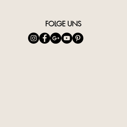
der Verp
IT | Riv
Scrub Vi
FOLGE UNS
esfoliant
contrast
pelle to
Modo d’
pelle as
e riscia
EN | Unv
Everyday
enriched
combats 
radiant s
Usage: 
skin, le
off.