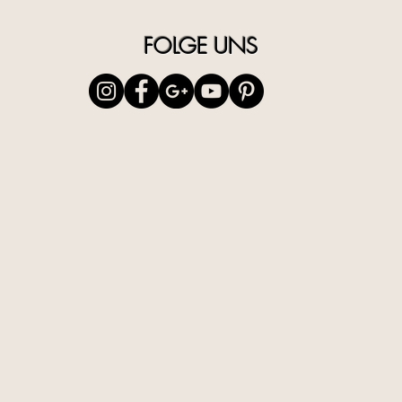
verhi
Verfe
FOLGE UNS
Mach
Perfe
Parab