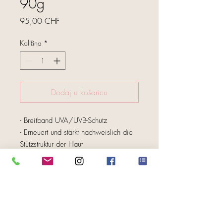
90g
Cijena
95,00 CHF
Količina
*
Dodaj u košaricu
- Breitband UVA/UVB-Schutz

- Erneuert und stärkt nachweislich die 
Stützstruktur der Haut

- Lässt die Haut sofort straffer, glatter 
und gefestigter erscheinen

FOLGE UNS
- Reduziert die Erscheinung von feinen 
Linien und Falten