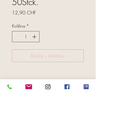
50Stck.
Cijena
12,90 CHF
Količina
*
Dodaj u košaricu
FOLGE UNS