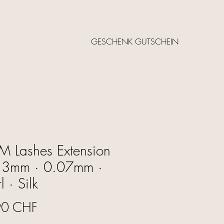
GESCHENK GUTSCHEIN
 Lashes Extension
-13mm · 0.07mm ·
l · Silk
Cijena
90 CHF