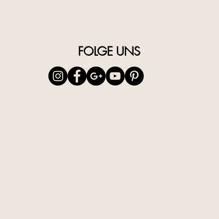
GLAM Las
den Län
14 und 
FOLGE UNS