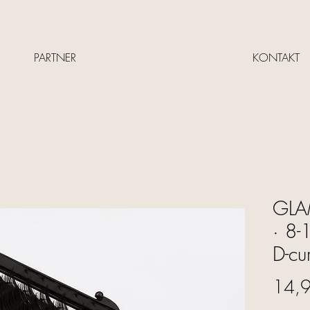
PARTNER
KONTAKT
GLAM
· 8
D-cur
14,