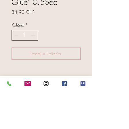
Glue" 0.5Sec
Cijena
34,90 CHF
Količina
*
Dodaj u košaricu
FOLGE UNS