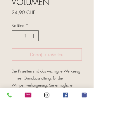
VOLUMEN
Cijena
24,90 CHF
Količina
*
Dodaj u košaricu
Die Pinzetten sind das wichtigste Werkzeug
in ihrer Grundausstattung, für die
Wimpernverlängerung. Sie ermöglichen
Ihnen, präzise die Einzelwimpern zu
separieren oder zu Applikation
FOLGE UNS
aufzunehmen.