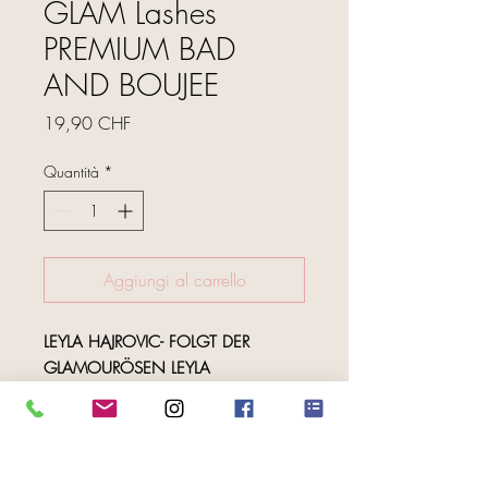
GLAM Lashes
PREMIUM BAD
AND BOUJEE
Prezzo
19,90 CHF
Quantità
*
Aggiungi al carrello
LEYLA HAJROVIC- FOLGT DER
GLAMOURÖSEN LEYLA
AUF INTAGRAM ODER YOUTUBE
instagram: leylahajrovic
youtube: Leyla Hajrovic
FOLGE UNS