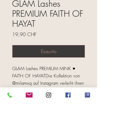
GLAM Lashes
PREMIUM FAITH OF
HAYAT
Prezzo
19,90 CHF
Esaurito
GLAM Lashes PREMIUM MINK ♥ 
FAITH OF HAYATDie Kollektion von 
@milamxq auf Instagram verleiht ihren 
Wimpern ein schönes natürliches als 
auch ein glamourösen, sexy Look.♥ 
FOLGE UNS
Natürliche Wimpern, sehr weich und 
angenehm zu tragen ♥ Die beste 
Wahl für den täglichen Gebrauch. 
Unsere Wimpern geben Ihren Augen 
einen bezaubernden, entwaffnenden 