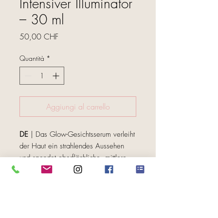
Intensiver Illuminator
– 30 ml
Prezzo
50,00 CHF
Quantità
*
Aggiungi al carrello
DE
| Das Glow-Gesichtsserum verleiht
der Haut ein strahlendes Aussehen
und spendet oberflächliche, mittlere
und tiefe Feuchtigkeit.
Anwendung: Morgens nach der
FOLGE UNS
Reinigung auftragen.
Ingredients: Aqua, Polysorbate 20,