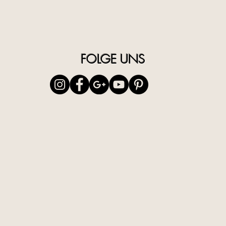
SnailSecr
Barbaden
Potassiu
Acid.
Die Abbi
FOLGE UNS
Richtwer
der Verp
IT
| Il De
Lumaca, 
persone c
di Lumac
impoveri
l’equilib
segni de
Modo d’u
risciacqu
occhi.