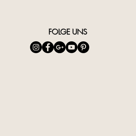
Renderi
Licht Sta
Aluminiu
außergew
FOLGE UNS
ist einf
tragen.
Seine so
für die 
im Einsa
75cm Ma
- Packun
1 x 61 "
Tube 1 x
Stativko
Holder 1
Bluetoot