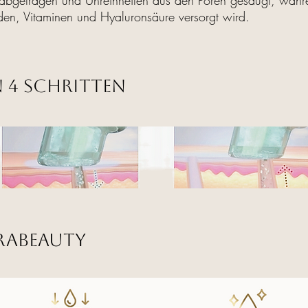
bgetragen und Unreinheiten aus den Poren gesaugt, währen
den, Vitaminen und Hyaluronsäure versorgt wird.
 4 Schritten
raBEAUTY