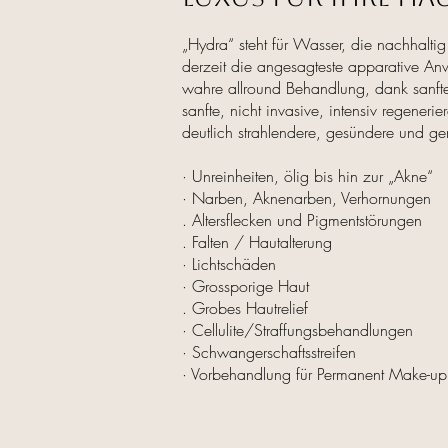
„Hydra“ steht für Wasser, die nachhalti
derzeit die angesagteste apparative An
wahre allround Behandlung, dank sanfter
sanfte, nicht invasive, intensiv regener
deutlich strahlendere, gesündere und ge
· Unreinheiten, ölig bis hin zur „Akne“
· Narben, Aknenarben, Verhornungen
. Altersflecken und Pigmentstörungen
. Falten / Hautalterung
· Lichtschäden
· Grossporige Haut
. Grobes Hautrelief
· Cellulite/Straffungsbehandlungen
· Schwangerschaftsstreifen
· Vorbehandlung für Permanent Make-up