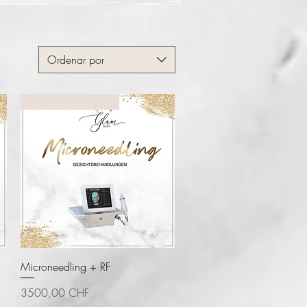
Ordenar por
GEWERBEKUNDEN
Vista rápida
Microneedling + RF
Precio
3500,00 CHF