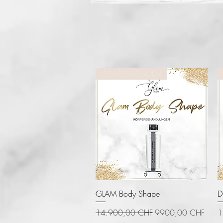
GEWERBEKUNDEN
Vista rápida
GLAM Body Shape
D
Precio
Precio de oferta
P
14.900,00 CHF
9900,00 CHF
1