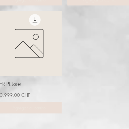
Vista rápida
HR-IPL Laser
recio
0.999,00 CHF
Agregar al carrito