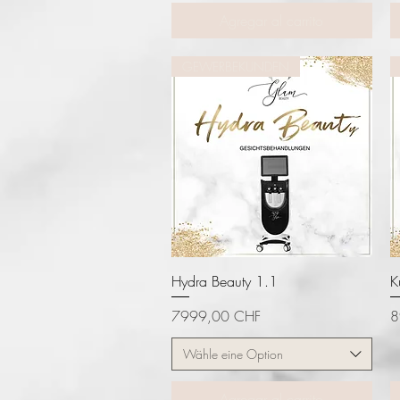
Agregar al carrito
GEWERBEKUNDEN
Vista rápida
Hydra Beauty 1.1
K
Precio
P
7999,00 CHF
8
Wähle eine Option
Agregar al carrito