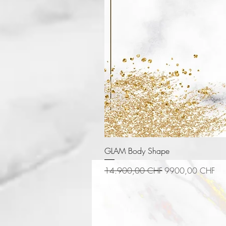
GLAM Body Shape
Precio
Precio de oferta
14.900,00 CHF
9900,00 CHF