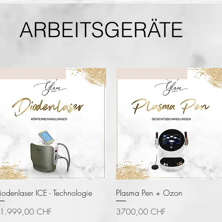
ARBEITSGERÄTE
GEWERBEKUNDEN
GEWERBEKUNDEN
Vista rápida
Vista rápida
iodenlaser ICE - Technologie
Plasma Pen + Ozon
recio
Precio
1.999,00 CHF
3700,00 CHF