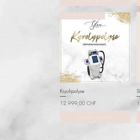
GEWERBEKUNDEN
Vista rápida
Kryolipolyse
S
Precio
P
12.999,00 CHF
1
Agregar al carrito