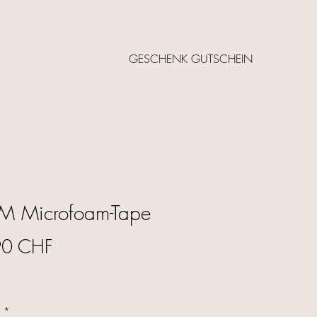
GESCHENK GUTSCHEIN
M Microfoam-Tape
Precio
90 CHF
d
*