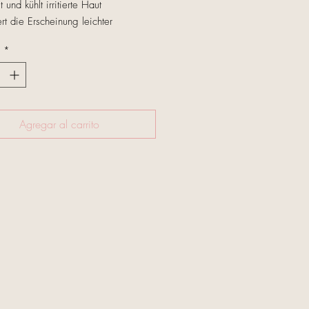
t und kühlt irritierte Haut

rt die Erscheinung leichter 
ptome 

d
*
antioxidativen Schutz 
Agregar al carrito