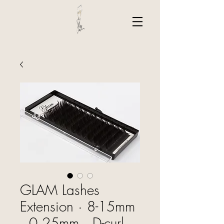
GLAM Lashes
Extension · 8-15mm
· 0.25mm · D-curl ·