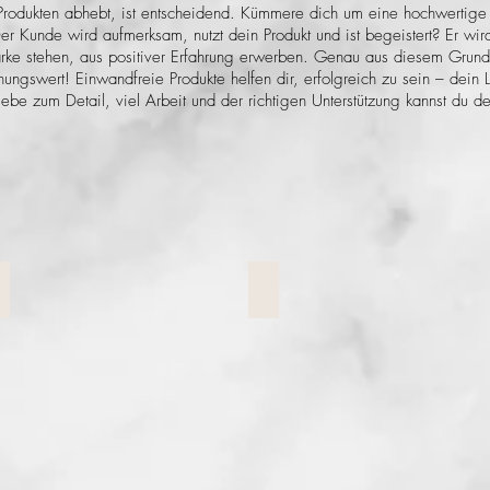
Produkten abhebt, ist entscheidend. Kümmere dich um eine hochwertige 
 Der Kunde wird aufmerksam, nutzt dein Produkt und ist begeistert? Er w
arke stehen, aus positiver Erfahrung erwerben. Genau aus diesem Grund
nungswert! Einwandfreie Produkte helfen dir, erfolgreich zu sein – dein
 liebe zum Detail, viel Arbeit und der richtigen Unterstützung kannst du 
Behandlungsbooklet
Roll Up
reisliste
Roll
Ups
-
Selfie
Hintergrund