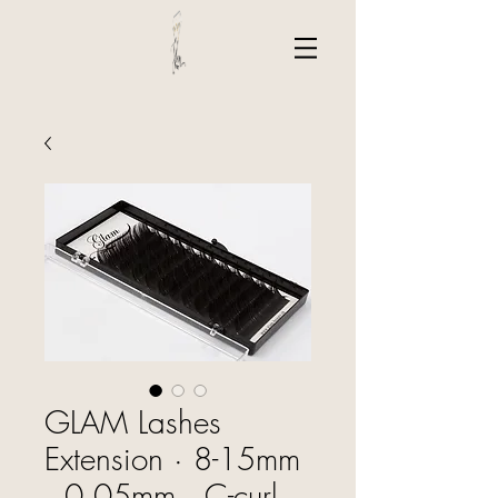
GLAM Lashes
Extension · 8-15mm
· 0.05mm · C-curl ·