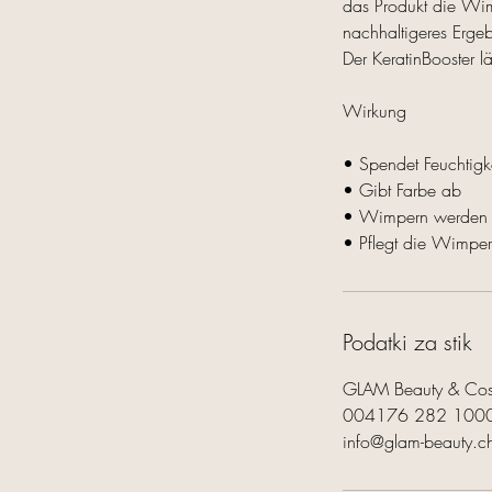
das Produkt die Wim
nachhaltigeres Erge
Der KeratinBooster l
Wirkung
• Spendet Feuchtigk
• Gibt Farbe ab
• Wimpern werden v
• Pflegt die Wimper
Podatki za stik
GLAM Beauty & Cosm
004176 282 100
info@glam-beauty.c