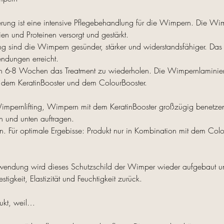
ung ist eine intensive Pflegebehandlung für die Wimpern. Die Wi
ien und Proteinen versorgt und gestärkt.
g sind die Wimpern gesünder, stärker und widerstandsfähiger. Das
ndungen erreicht.
h 6-8 Wochen das Treatment zu wiederholen. Die Wimpernlaminier
dem KeratinBooster und dem ColourBooster.
ernlifting, Wimpern mit dem KeratinBooster großzügig benetzen 
 und unten auftragen.
n. Für optimale Ergebisse: Produkt nur in Kombination mit dem Colo
wendung wird dieses Schutzschild der Wimper wieder aufgebaut u
tigkeit, Elastizität und Feuchtigkeit zurück.
ukt, weil…