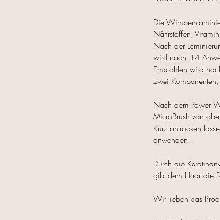
Die Wimpernlaminier
Nährstoffen, Vitamin
Nach der Laminierun
wird nach 3-4 Anwe
Empfohlen wird nac
zwei Komponenten, 
Nach dem Power Wimp
MicroBrush von oben
Kurz antrocken lasse
anwenden.
Durch die Keratinan
gibt dem Haar die Fes
Wir lieben das Prod