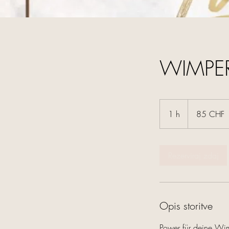
WIMPER
85
švicarskih
1 h
1
85 CHF
frankov
Rezerviraj zdaj
Opis storitve
Power für deine Wi