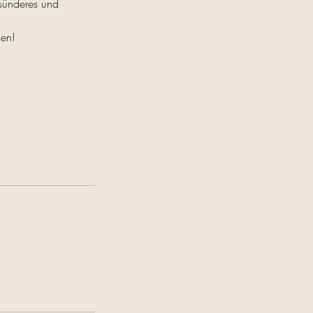
esünderes und
gen!