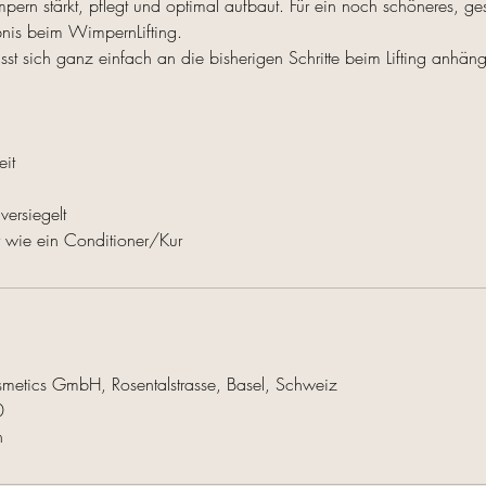
pern stärkt, pflegt und optimal aufbaut. Für ein noch schöneres, g
bnis beim WimpernLifting.
ässt sich ganz einfach an die bisherigen Schritte beim Lifting anhän
eit
ersiegelt
 wie ein Conditioner/Kur
etics GmbH, Rosentalstrasse, Basel, Schweiz
0
h