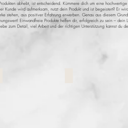
Produkten abhebt, ist entscheidend. Kümmere dich um eine hochwertige 
 Der Kunde wird aufmerksam, nutzt dein Produkt und ist begeistert? Er w
arke stehen, aus positiver Erfahrung erwerben. Genau aus diesem Grund
nungswert! Einwandfreie Produkte helfen dir, erfolgreich zu sein – dein
 liebe zum Detail, viel Arbeit und der richtigen Unterstützung kannst du 
Behandlungsbooklet
Roll Up
reisliste
Roll
Ups
-
Selfie
Hintergrund