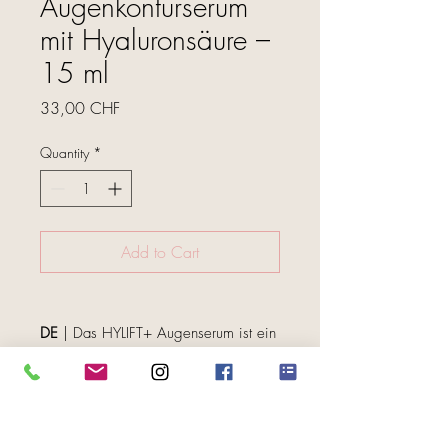
Augenkonturserum
mit Hyaluronsäure –
15 ml
Price
33,00 CHF
Quantity
*
Add to Cart
DE
| Das HYLIFT+ Augenserum ist ein
wertvoller Verbündeter in der täglichen
Schönheitsroutine, um sichtbare
Zeichen der Hautalterung zu
FOLGE UNS
bekämpfen. Seine fortschrittliche