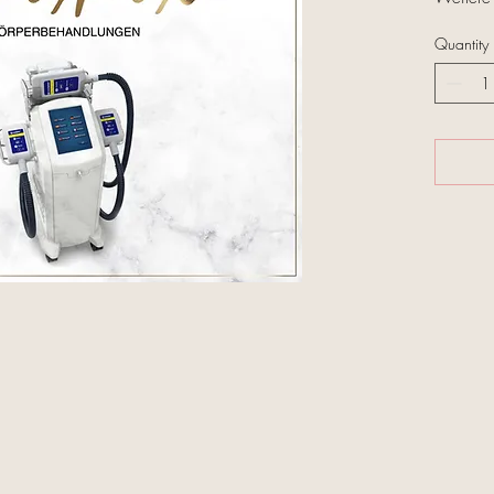
https:/
Quantity
Ihre Vort
• Kosten
• Kosten
• Werbep
• Sie be
• Sie kö
arbeiten
• Unser 
Zertifizi
• 1 Jahr
• 2 Jahr
Kryolipo
zur Fett
Mit Kryo
den groß