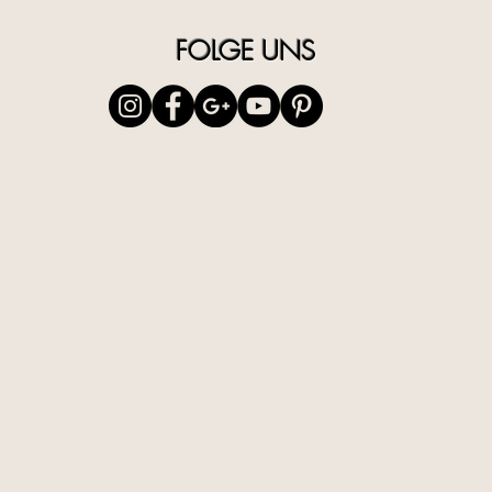
Fettbeha
zur neue
FOLGE UNS
Kryolipo
kontroll
subkutan
Die Fett
durch Be
bekanntl
besteht.
bleibt b
unberühr
ist das 
also rec
Schmerze
Kälteemp
können S
gewünsch
Sie die 
Kunden 