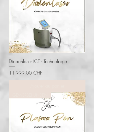
Diodenlaser ICE - Technologie
Prix
11 999,00 CHF
Ajouter au panier
GEWERBEKUNDEN