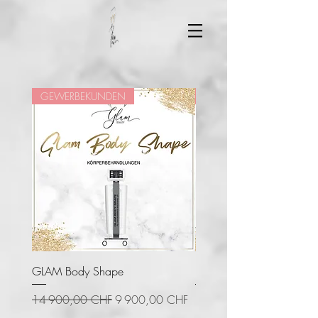
GEWERBEKUNDEN
GEWERBEKUNDEN
GLAM Body Shape
Diodenlaser ICE - Technol
Prix original
Prix promotionnel
Prix
14 900,00 CHF
9 900,00 CHF
11 999,00 CHF