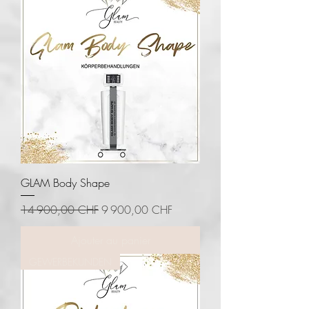
GLAM Body Shape
Prix original
Prix promotionnel
14 900,00 CHF
9 900,00 CHF
Ajouter au panier
GEWERBEKUNDEN