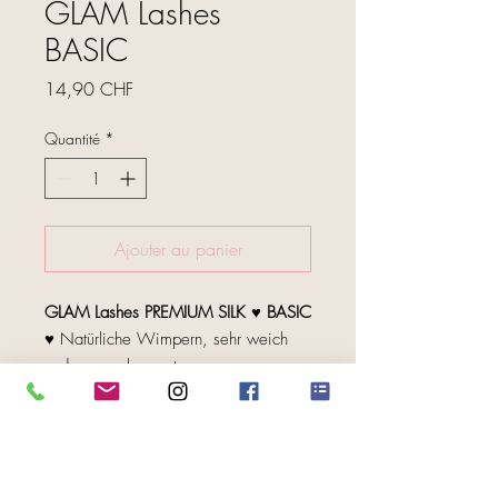
GLAM Lashes
BASIC
Prix
14,90 CHF
Quantité
*
Ajouter au panier
GLAM Lashes PREMIUM SILK ♥ BASIC
♥ Natürliche Wimpern, sehr weich
und angenehm zu tragen
♥ Die beste Wahl für den täglichen
FOLGE UNS
Gebrauch. Unsere Wimpern geben
Ihren Augen einen bezaubernden,