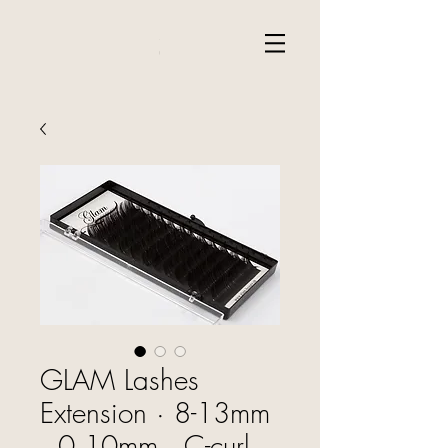
GLAM Lashes
Extension · 8-13mm
· 0.10mm · C-curl ·