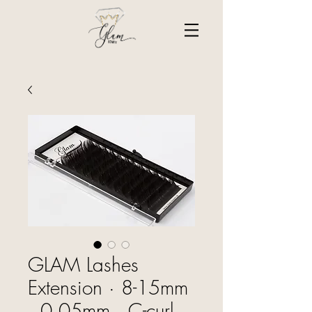
GLAM Lashes
Extension · 8-15mm
· 0.05mm · C-curl ·