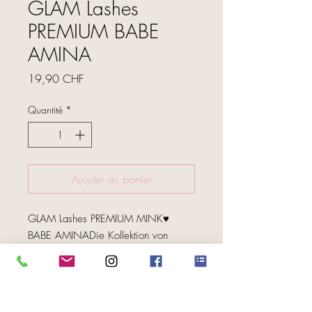
GLAM Lashes
PREMIUM BABE
AMINA
Prix
19,90 CHF
Quantité
*
Ajouter au panier
GLAM Lashes PREMIUM MINK♥ 
BABE AMINADie Kollektion von 
@milamxq auf Instagram verleiht ihren 
Wimpern ein schönes natürliches als 
auch ein glamourösen, sexy Look.♥ 
FOLGE UNS
Natürliche Wimpern, sehr weich und 