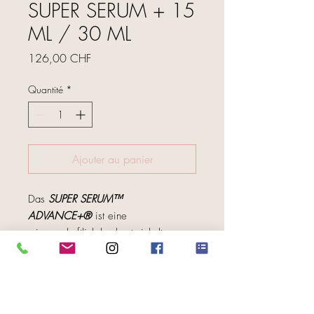
SUPER SERUM + 15
ML / 30 ML
Prix
126,00 CHF
Quantité
*
Ajouter au panier
Das
SUPER SERUM™
ADVANCE+®
ist eine
wissenschaftlich hochentwickelte,
klinisch erprobte Formel, die erstmals
eine
15-prozentige
FOLGE UNS
Konzentration
unserer
zukunftsweisenden
Ascorbinsäure