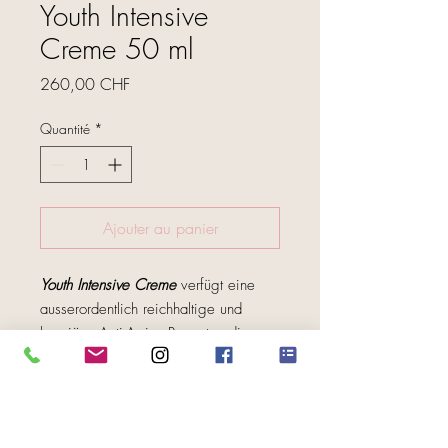
Youth Intensive
Creme 50 ml
Prix
260,00 CHF
Quantité
*
Ajouter au panier
Youth Intensive Creme
verfügt eine
ausserordentlich reichhaltige und
luxuriöse Anti-Aging-Rezeptur, die
feine Linien und Falten reduziert und
die Haut hydriert.
FOLGE UNS
Die Creme kombiniert die reinsten
und effektivsten pflanzlichen